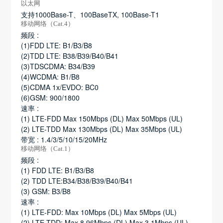
以太网
支持1000Base-T、100BaseTX, 100Base-T1
移动网络（Cat.4）
频段 :
(1)FDD LTE: B1/B3/B8
(2)TDD LTE: B38/B39/B40/B41
(3)TDSCDMA: B34/B39
(4)WCDMA: B1/B8
(5)CDMA 1x/EVDO: BC0
(6)GSM: 900/1800
速率 :
(1) LTE-FDD Max 150Mbps (DL) Max 50Mbps (UL)
(2) LTE-TDD Max 130Mbps (DL) Max 35Mbps (UL)
带宽 : 1.4/3/5/10/15/20MHz
移动网络（Cat.1）
频段 :
(1) FDD LTE: B1/B3/B8
(2) TDD LTE:B34/B38/B39/B40/B41
(3) GSM: B3/B8
速率 :
(1) LTE-FDD: Max 10Mbps (DL) Max 5Mbps (UL)
(2) LTE-TDD: Max 8.96Mbps (DL) Max 3.1Mbps (UL)