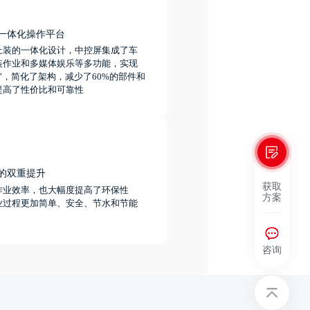
一体化操作平台
上装的一体化设计，中控屏集成了车
装作业和多媒体娱乐等多功能，实现
”，简化了架构，减少了60%的部件和
提高了性价比和可靠性
的双重提升
获取
作业效率，也大幅度提高了环保性
方案
业过程更加简单、安全、节水和节能
咨询