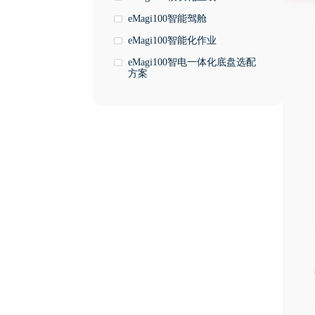
eMagi100智能驾舱
eMagi100智能化作业
eMagi100智电一体化底盘选配
方案