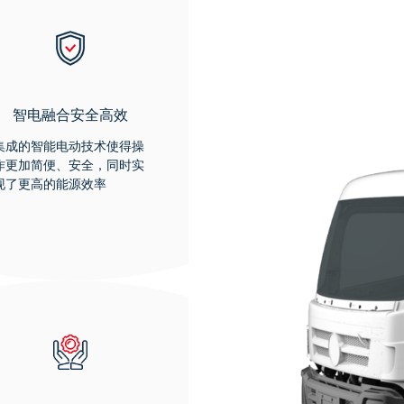
智电融合安全高效
集成的智能电动技术使得操
作更加简便、安全，同时实
现了更高的能源效率