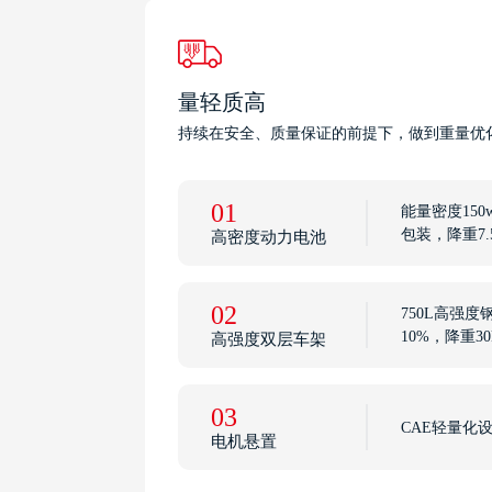
量轻质高
持续在安全、质量保证的前提下，做到重量优
01
能量密度150
高密度动力电池
包装，降重7.5
02
750L高强
高强度双层车架
10%，降重30
03
CAE轻量化设
电机悬置