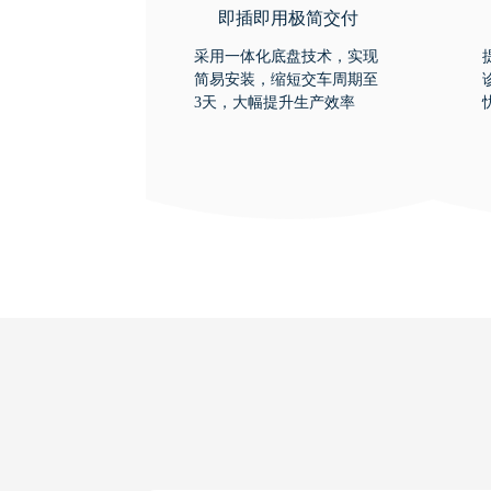
即插即用极简交付
采用一体化底盘技术，实现
简易安装，缩短交车周期至
3天，大幅提升生产效率