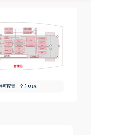
云平台数据管理
可配置、全车OTA